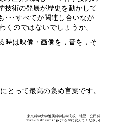
学技術の発展が歴史を動かして
･･･すべてが関連し合いなが
わくのではないでしょうか。
る時は映像・画像を，音を，そ
ちにとって最高の褒め言葉です。
東京科学大学附属科学技術高校 地歴・公民科
chireki☆
sth.isct.ac.jp
(☆を＠に変えてください)