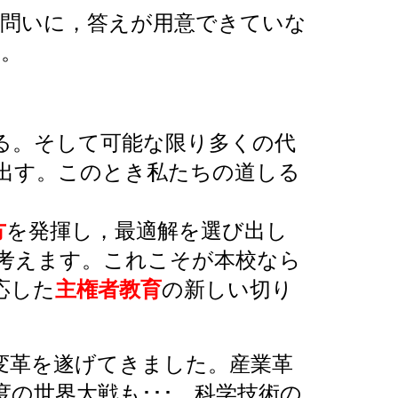
問いに，答えが用意できていな
す。
る。そして
可能な限り多くの代
出す。このとき私たちの道しる
方
を発揮し，最適解を選び出し
考えます。これこそが本校なら
応した
主権者教育
の新しい切り
変革を遂げてきました。産業革
の世界大戦も･･･，科学技術の