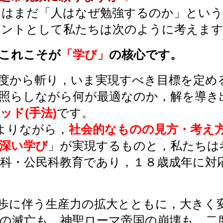
たはまだ「人はなぜ勉強するのか」という
ヒントとして私たちは次のように考えま
これこそが
「学び」
の核心です。
度から斬り，いま実現すべき目標を定め
照らしながら何が最適なのか，解を導き
ッド(手法)
です。
によりながら，
社会的なものの見方・考え
深い学び
」が実現するものと，
私たちは
科・公民科教育であり，１８歳成年に対
歩に伴う生産力の拡大とともに，大きく
の滅亡も，神聖ローマ帝国の崩壊も，二度