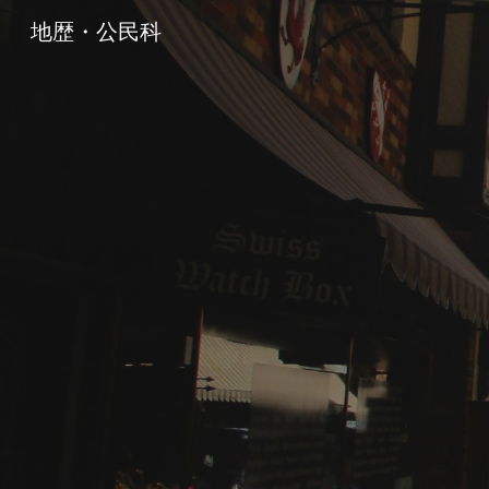
地歴・公民科
Sk