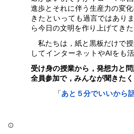
進歩とそれに伴う生産力の変化
きた
といっても過言ではあり
ら今日の文明を作り上げてき
私たちは，紙と黒板だけで授
してインターネットやAIをも
受け身の授業から，発想力と問
全員参加で，みんなが聞きたく
「
あと５分でいいから
Page
Report abuse
updated